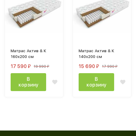
Матрас Актив & К
Матрас Актив & К
160х200 см
140х200 см
17 590
15 690
19 990
17 990
₽
₽
₽
₽
В
В
корзину
корзину