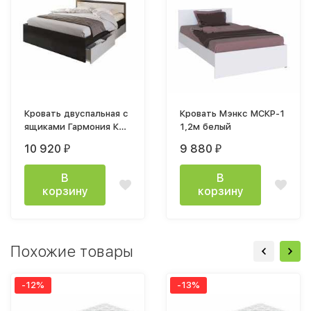
Кровать двуспальная с
Кровать Мэнкс МСКР-1
ящиками Гармония КР
1,2м белый
606 120x200см венге
10 920
9 880
₽
₽
белфорт
В
В
корзину
корзину
Похожие товары
-12%
-13%