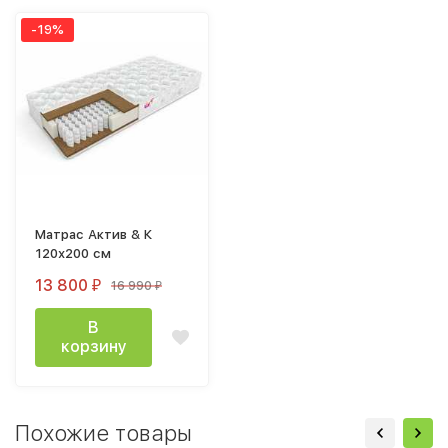
-19%
Матрас Актив & К
120х200 см
13 800
16 990
₽
₽
В
корзину
Похожие товары