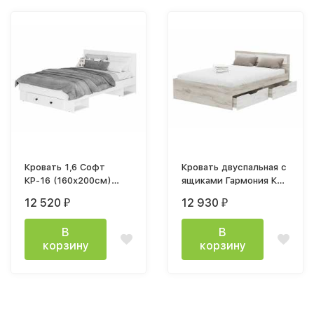
Кровать 1,6 Софт
Кровать двуспальная с
КР-16 (160х200см)
ящиками Гармония КР
белый/эмаль белая
605 140x200см дуб
12 520
12 930
₽
₽
F26
крафт белый / дуб
крафт серый 1
В
В
корзину
корзину