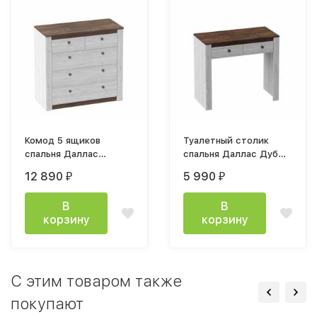
Комод 5 ящиков
Туалетный столик
спальня Даллас
спальня Даллас Дуб
950х900х400мм Дуб
Винтерберг / Таксония
12 890
5 990
₽
₽
Винтерберг / Таксония
В
В
корзину
корзину
C этим товаром также
покупают