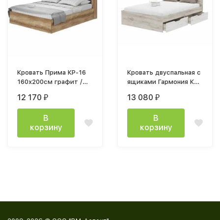
Кровать Прима КР-16
Кровать двуспальная с
160х200см графит /
ящиками Гармония КР
дуб каньон настил дсп
604 160x200см дуб
12 170
13 080
₽
₽
крафт белый / дуб
крафт серый
В
В
корзину
корзину