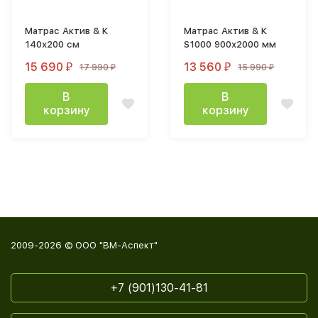
Матрас Актив & К
Матрас Актив & К
140х200 см
S1000 900х2000 мм
15 690
13 560
17 990
15 990
₽
₽
₽
₽
В
В
корзину
корзину
2009-2026 © ООО "ВМ-Аспект"
+7 (901)130-41-81