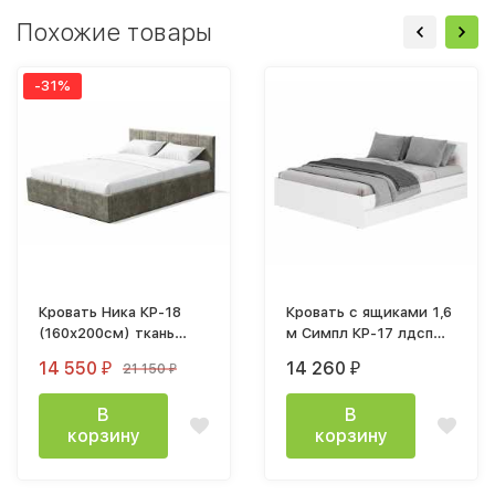
Похожие товары
-31%
Кровать Ника КР-18
Кровать с ящиками 1,6
(160х200см) ткань
м Симпл КР-17 лдсп
велюр муссон каркас
белый с реечным
14 550
14 260
21 150
₽
₽
₽
настилом
В
В
корзину
корзину