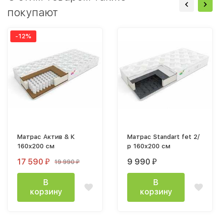
покупают
-12%
Матрас Актив & К
Матрас Standart fet 2/
160х200 см
р 160х200 см
17 590
9 990
19 990
₽
₽
₽
В
В
корзину
корзину