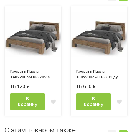
Кровать Паола
Кровать Паола
140х200см КР-702 с
160х200см КР-701 дуб
ортопедическим
крафт золото с
16 120
16 610
₽
₽
основанием
ортопедическим
основанием
В
В
корзину
корзину
C этим товаром также