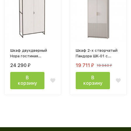
Шкаф двухдверный
Шкаф 2-х створчатый
Нора гостиная
Пандора ШК-01 с
1040х2030х425мм
антресолью
24 290
19 711
19 940
₽
₽
₽
Персидский жемчуг
(1010х2400х356мм)
Кашемир / мдф айриш
В
В
MF03
корзину
корзину