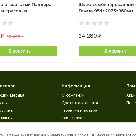
-х створчатый Пандора
Шкаф комбинированный 
 антресолью
Гамма 954х2075х360мм
2400х356мм) Кашемир /
(таксония / черный / ПВХ
риш MF03
1
24 280
₽
₽
19 940
₽
В корзину
В корзину
аталог
Информация
Пом
кции месяца
О компании
Акци
ухня
Доставка и оплата
Поле
остиная
Гарантия и возврат
пальня
Как заказать
етская
Адреса магазинов
рихожая
База знаний
ы, а также аналитические и маркетинговые cookie. Вы можете принять все c