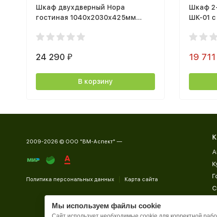
Шкаф двухдверный Нора
Шкаф 2
гостиная 1040х2030х425мм
ШК-01 с
Персидский жемчуг
(1010х
мдф ай
24 290
19 71
₽
В корзину
К
2009-2026 © ООО "ВМ-Аспект" —
А
К
Г
Политика персональных данных
Карта сайта
С
Д
Мы используем файлы cookie
П
Сайт использует необходимые cookie для корректной работ