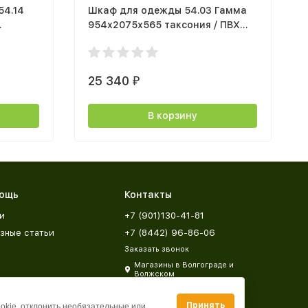
54.14
Шкаф для одежды 54.03 Гамма
954х2075х565 таксония / ПВХ
 белый)
белый
25 340
₽
В корзину
ощь
Контакты
и
+7 (901)130-41-81
зные статьи
+7 (8442) 96-86-06
Заказать звонок
Магазины в Волгограде и
Волжском
zakaz@mebeldar34.ru
Принять
ookie, отклонить необязательные или