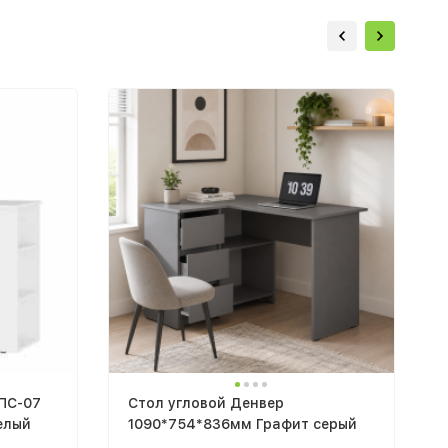
ПС-07
Стол угловой Денвер
елый
1090*754*836мм Графит серый