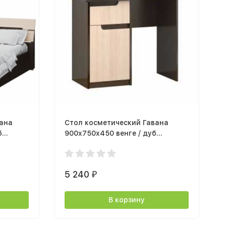
вана
Стол косметический Гавана
б
900x750x450 венге / дуб
молочный
5 240
₽
В корзину