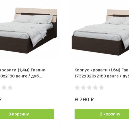
кровати (1,4м) Гавана
Корпус кровати (1,6м) Га
0x2180 венге / дуб
1732x920x2180 венге / ду
ый
молочный
9 790
₽
₽
В корзину
В корзину