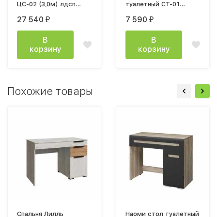
ЦС-02 (3,0м) лдсп
туалетный СТ-01
серый / лдсп белый
бетон / белый
27 540
7 590
₽
₽
В
В
корзину
корзину
Похожие товары
Спальня Лилль
Наоми стол туалетный