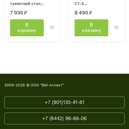
туалетный стол
СТ-4
ЛСС-20
(1002х790х460мм) дуб
7 930
8 490
₽
₽
(1105х750х560мм) дуб
каньон / мдф графит
крафт белый / дуб
В
В
крафт табачный
корзину
корзину
2009-2026 © ООО "ВМ-Аспект"
+7 (901)130-41-81
+7 (8442) 96-86-06