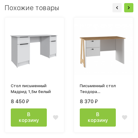
Похожие товары
Стол письменный
Письменный стол
Мадрид 1,5м белый
Теодора
1205х750х605мм дуб
8 450
8 370
₽
₽
крафт / белый
В
В
корзину
корзину