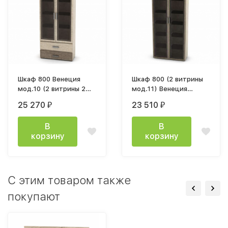
Шкаф 800 Венеция
Шкаф 800 (2 витрины
мод.10 (2 витрины 2
мод.11) Венеция
ящика)
800х2132х343мм дуб
25 270
23 510
₽
₽
800х2132х343мм дуб
сонома светлый
сонома светлый
В
В
корзину
корзину
C этим товаром также
покупают