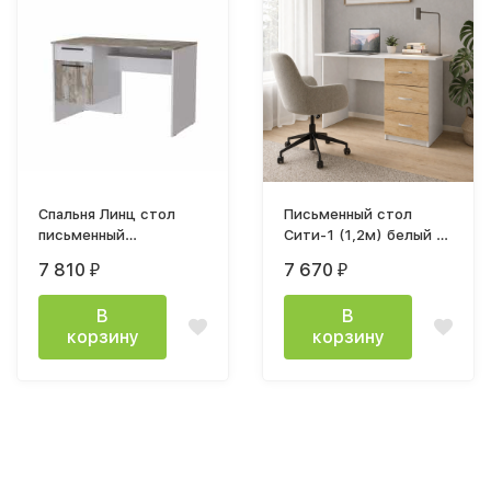
Спальня Линц стол
Письменный стол
письменный
Сити-1 (1,2м) белый /
1200х750х600мм лдсп
крафт золотой
7 810
7 670
₽
₽
белый / дуб юкон
В
В
корзину
корзину