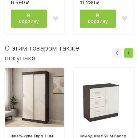
6 590
11 230
₽
₽
В
В
корзину
корзину
C этим товаром также
покупают
Шкаф-купе Евро 1,0м
Комод КМ 553 М Бассо