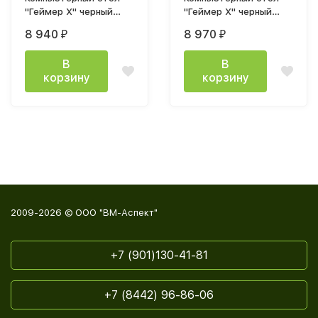
"Геймер Х" черный
"Геймер Х" черный
кромка красная
кромка желтая
8 940
8 970
₽
₽
В
В
корзину
корзину
2009-2026 © ООО "ВМ-Аспект"
+7 (901)130-41-81
+7 (8442) 96-86-06