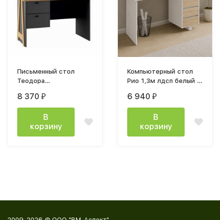
Письменный стол
Компьютерный стол
Теодора
Рио 1,3м лдсп белый /
1205х750х605мм дуб
дуб сонома
8 370
6 940
₽
₽
крафт / графит
В
В
корзину
корзину
2009-2026 © ООО "ВМ-Аспект"