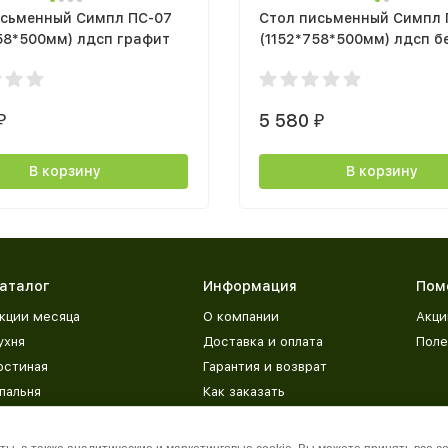
исьменный Симпл ПС-07
Стол письменный Симпл 
58*500мм) лдсп графит
(1152*758*500мм) лдсп б
5 580
₽
₽
В корзину
В корзину
аталог
Информация
Пом
кции месяца
О компании
Акци
ухня
Доставка и оплата
Поле
остиная
Гарантия и возврат
пальня
Как заказать
етская
Адреса магазинов
рихожая
База знаний