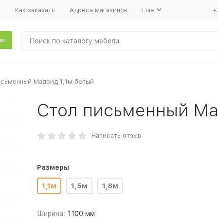
т
Как заказать
Адреса магазинов
Ещё
+
ли
исьменный Мадрид 1,1м белый
Стол письменный Ма
Написать отзыв
Размеры
1,1м
1,5м
1,8м
Ширина:
1100 мм