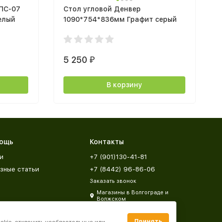
ПС-07
Стол угловой Денвер
елый
1090*754*836мм Графит серый
5 250
₽
В корзину
ощь
Контакты
и
+7 (901)130-41-81
зные статьи
+7 (8442) 96-86-06
Заказать звонок
Магазины в Волгограде и
Волжском
zakaz@mebeldar34.ru
Принять