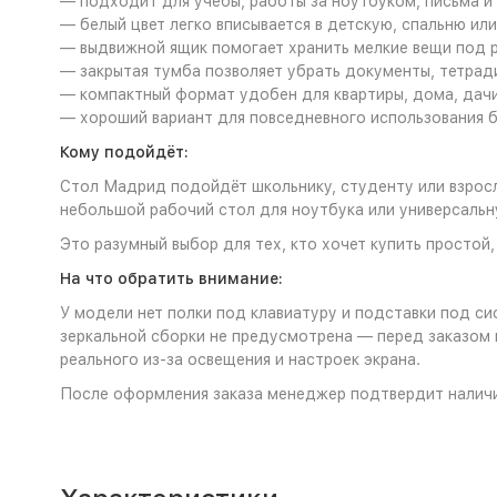
— подходит для учёбы, работы за ноутбуком, письма и
— белый цвет легко вписывается в детскую, спальню ил
— выдвижной ящик помогает хранить мелкие вещи под р
— закрытая тумба позволяет убрать документы, тетрад
— компактный формат удобен для квартиры, дома, дачи
— хороший вариант для повседневного использования б
Кому подойдёт:
Стол Мадрид подойдёт школьнику, студенту или взросл
небольшой рабочий стол для ноутбука или универсальн
Это разумный выбор для тех, кто хочет купить простой
На что обратить внимание:
У модели нет полки под клавиатуру и подставки под с
зеркальной сборки не предусмотрена — перед заказом 
реального из-за освещения и настроек экрана.
После оформления заказа менеджер подтвердит наличи