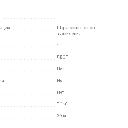
1
ящиков
Шариковые полного
выдвижения
1
ЛДСП
к
Нет
ки
Нет
Нет
ТЭКС
30 кг