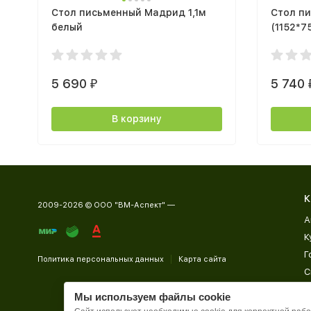
Стол письменный Мадрид 1,1м
Стол п
белый
(1152*7
5 690
5 740
₽
В корзину
К
2009-2026 © ООО "ВМ-Аспект" —
А
К
Г
Политика персональных данных
Карта сайта
С
Д
Мы используем файлы cookie
П