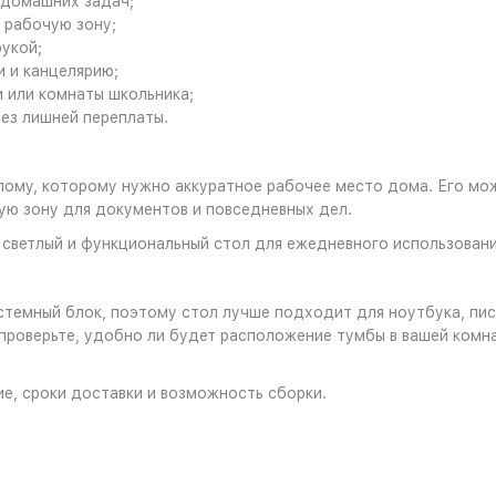
 домашних задач;
и рабочую зону;
укой;
и и канцелярию;
 или комнаты школьника;
ез лишней переплаты.
ому, которому нужно аккуратное рабочее место дома. Его можн
ую зону для документов и повседневных дел.
, светлый и функциональный стол для ежедневного использовани
истемный блок, поэтому стол лучше подходит для ноутбука, пи
проверьте, удобно ли будет расположение тумбы в вашей комна
е, сроки доставки и возможность сборки.