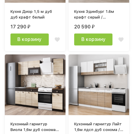
Кухня Диор 1,5 м дуб
Кухня Эдинбург 1.6м
дуб крафт белый
крафт серый /
железный камень,
17 290
20 590
₽
₽
крафт серый
В корзину
В корзину
Кухонный гарнитур
Кухонный гарнитур Лайт
Виола 1,6м дуб сонома,
1,6м лдсп дуб сонома /