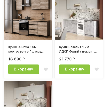
Кухня Энигма 1,6м
Кухня Розалия 1,7м
корпус венге / фасад
ЛДСП белый / цемент
дуб каньон /
столешница 1,2м
18 690
21 770
₽
₽
столешница 1,2+0,4м
антарес
дуб кера 38мм
В корзину
В корзину