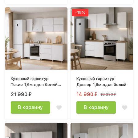
-18%
Кухонный гарнитур
Кухонный гарнитур
Токио 1,6м лдсп белый
Денвер 1,6м лдсп белый
текстурный,
21 990
14 990
18 330
₽
₽
₽
столешница тростник
В корзину
В корзину