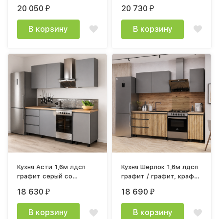
дуб венге
белый глянец
20 050
20 730
₽
₽
В корзину
В корзину
Кухня Асти 1,6м лдсп
Кухня Шерлок 1,6м лдсп
графит серый со
графит / графит, крафт
столешницей 38 мм
с фотопечатью рейки
18 630
18 690
₽
₽
1200+400 Дуб Кера
В корзину
В корзину