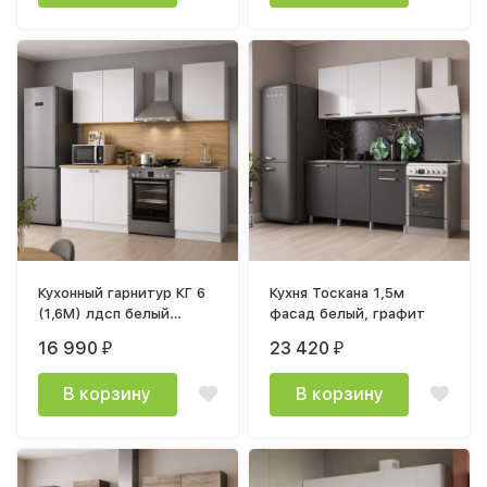
Кухонный гарнитур КГ 6
Кухня Тоскана 1,5м
(1,6М) лдсп белый
фасад белый, графит
текстурный /
16 990
23 420
₽
₽
столешница тростник
В корзину
В корзину