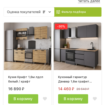
Читать далее
Компактные кухни 1,5–1,7 м легко вписываются в интерьер и
позволяют быстро обустроить кухонную зону без
Оценка
покупателей
Фильтр подбора
индивидуального проекта.
Доставка по Волгограду, Волжскому и области.
-30%
Кухня Крафт 1,6м лдсп
Кухонный гарнитур
белый / крафт
Денвер 1,6м графит
серый / дуб сонома
16 890
14 460
20 540
₽
₽
₽
В корзину
В корзину