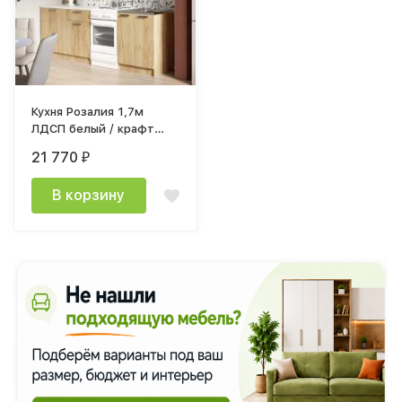
Кухня Розалия 1,7м
ЛДСП белый / крафт
столешница 1,2м
21 770
₽
антарес
В корзину