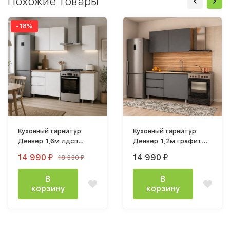
Похожие товары
-18%
Кухонный гарнитур
Кухонный гарнитур
Денвер 1,6м лдсп
Денвер 1,2м графит
белый
серый/ дуб сонома
14 990
14 990
18 330
₽
₽
₽
В
В
корзину
корзину