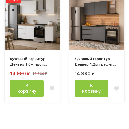
Кухонный гарнитур
Кухонный гарнитур
Денвер 1,6м лдсп
Денвер 1,2м графит
белый
серый/ дуб сонома
14 990
14 990
18 330
₽
₽
₽
В
В
корзину
корзину