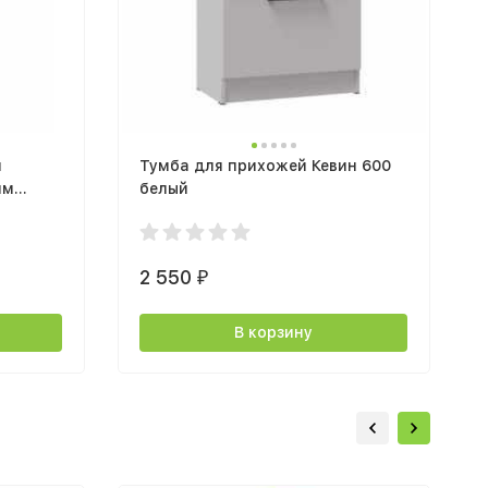
я
Тумба для прихожей Кевин 600
мм
белый
2 550
₽
В корзину