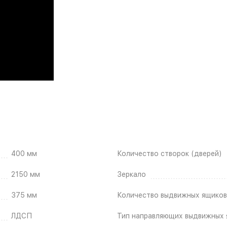
400 мм
Количество створок (дверей)
2150 мм
Зеркало
375 мм
Количество выдвижных ящиков
ЛДСП
Тип направляющих выдвижных 