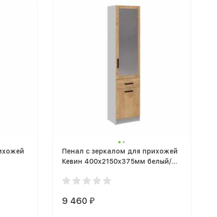
рихожей
Пенал с зеркалом для прихожей
Кевин 400х2150х375мм белый/
дуб крафт золотой
9 460
₽