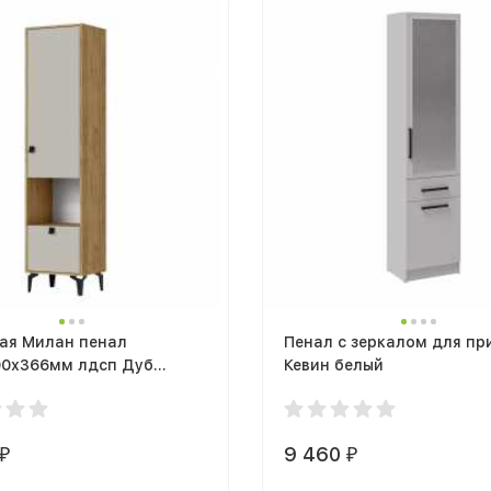
ая Милан пенал
Пенал с зеркалом для п
00х366мм лдсп Дуб
Кевин белый
Золотой / Кашемир
9 460
₽
₽