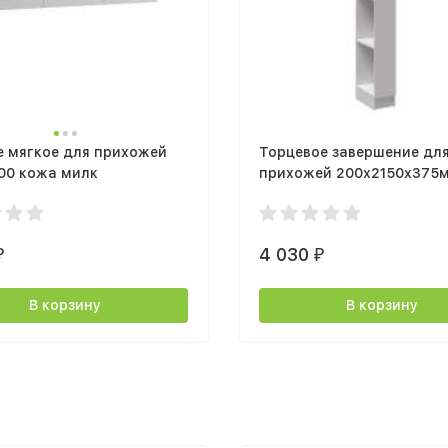
е мягкое для прихожей
Торцевое завершение дл
00 кожа милк
прихожей 200х2150х375
Кевин белый
4 030
₽
₽
В корзину
В корзину