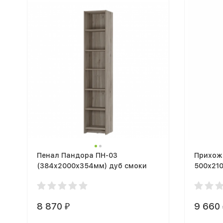
Пенал Пандора ПН-03
Прихож
(384x2000х354мм) дуб смоки
500х21
Крафт 
8 870
9 660
₽