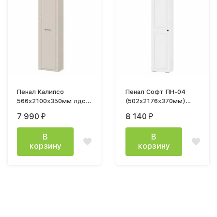
Пенал Калипсо
Пенал Софт ПН-04
566х2100х350мм лдсп
(502х2176х370мм)
Меланж
белый/эмаль белая
7 990
8 140
₽
₽
F26
В
В
корзину
корзину