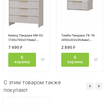
Комод Пандора КМ-02
Тумба Пандора ТБ-16
(720х750х370мм)
(450х202х354мм)
кашемир / айриш MF-
кашемир / айриш MF-
7 490
2 890
₽
₽
03
03
В
В
корзину
корзину
C этим товаром также
покупают