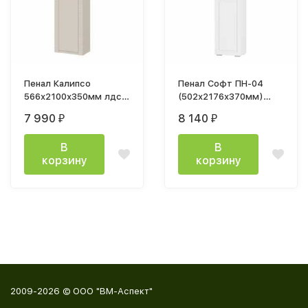
Пенал Калипсо
Пенал Софт ПН-04
566х2100х350мм лдсп
(502х2176х370мм)
Меланж
белый/эмаль белая
7 990
8 140
₽
₽
F26
В
В
корзину
корзину
2009-2026 © ООО "ВМ-Аспект"