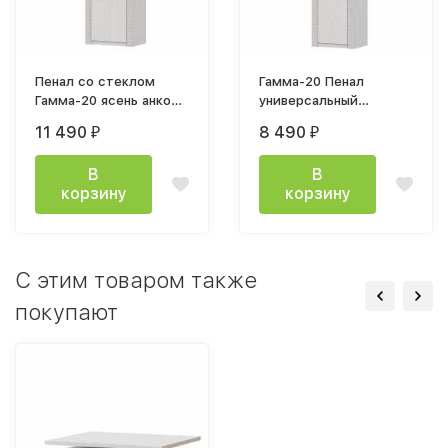
Пенал со стеклом
Гамма-20 Пенал
Гамма-20 ясень анкор
универсальный
светлый
563х2200х490мм
11 490
8 490
₽
₽
серия 4 ясень анкор
светлый
В
В
корзину
корзину
C этим товаром также
покупают