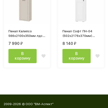
Пенал Калипсо
Пенал Софт ПН-04
566х2100х350мм лдсп
(502х2176х370мм)
Меланж
белый/эмаль белая
7 990
8 140
₽
₽
F26
В
В
корзину
корзину
2009-2026 © ООО "ВМ-Аспект"