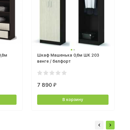
,8м
Шкаф Машенька 0,6м ШК 203
венге / белфорт
7 890
₽
В корзину