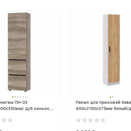
Энигма ПН-03
Пенал для прихожей Кев
00х350мм) дуб каньон,
400х2150х375мм белый/
 дуб каньон
крафт золотой