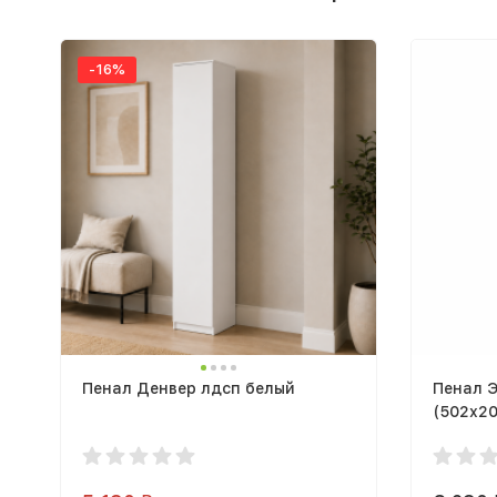
-16%
Пенал Денвер лдсп белый
Пенал 
(502х20
венге /