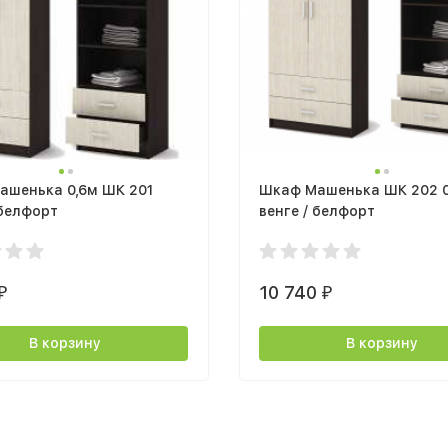
ашенька 0,6м ШК 201
Шкаф Машенька ШК 202 0
 белфорт
венге / белфорт
10 740
₽
₽
В корзину
В корзину