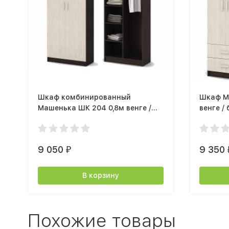
Шкаф комбинированный
Шкаф М
Машенька ШК 204 0,8м венге /
венге /
белфорт
9 050
9 350
₽
В корзину
Похожие товары