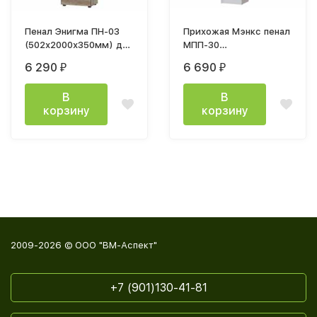
Пенал Энигма ПН-03
Прихожая Мэнкс пенал
(502х2000х350мм) дуб
МПП-30
каньон, венге / дуб
(400х2200х400мм)
6 290
6 690
₽
₽
каньон
лдсп белый
В
В
корзину
корзину
2009-2026 © ООО "ВМ-Аспект"
+7 (901)130-41-81