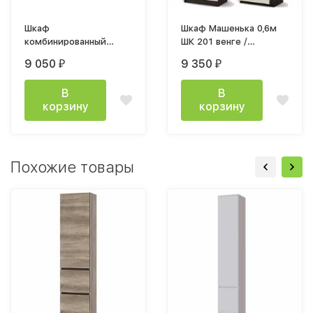
Шкаф
Шкаф Машенька 0,6м
комбинированный
ШК 201 венге /
Машенька ШК 204 0,8м
белфорт
9 050
9 350
₽
₽
венге / белфорт
В
В
корзину
корзину
Похожие товары