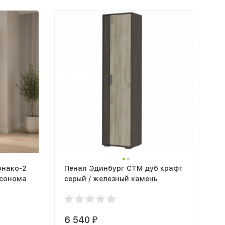
онако-2
Пенал Эдинбург СТМ дуб крафт
 сонома
серый / железный камень
6 540
₽