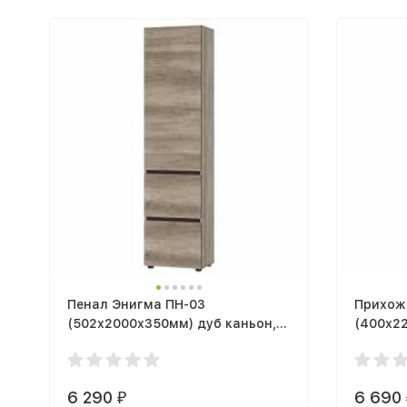
Пенал Энигма ПН-03
Прихож
(502х2000х350мм) дуб каньон,
(400х2
венге / дуб каньон
6 290
6 690
₽