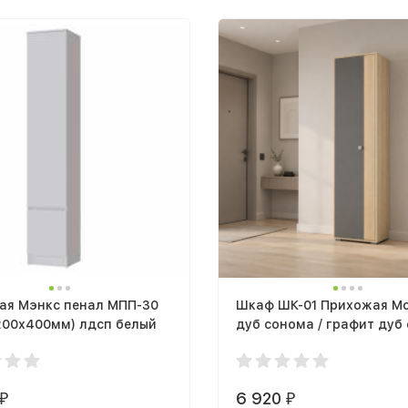
ая Мэнкс пенал МПП-30
Шкаф ШК-01 Прихожая М
200х400мм) лдсп белый
дуб сонома / графит дуб
6 920
₽
₽