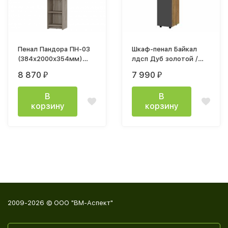
Пенал Пандора ПН-03
Шкаф-пенал Байкал
(384x2000х354мм)
лдсп Дуб золотой /
дуб смоки
мдф Графит
8 870
7 990
₽
₽
В
В
корзину
корзину
2009-2026 © ООО "ВМ-Аспект"