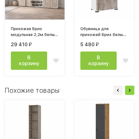
Прихожая Бриз
Обувница для
модульная 2,2м белый
прихожей Бриз белый/
/ дуб юкон
дуб юкон
29 410
5 480
₽
₽
В
В
корзину
корзину
Похожие товары