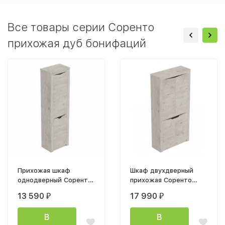
Все товары серии Соренто
прихожая дуб бонифаций
Прихожая шкаф
Шкаф двухдверный
однодверный Соренто
прихожая Соренто
600х2100х385мм дуб
1070х2100х385мм дуб
13 590
17 990
₽
₽
бонифаций
бонифаций
В
В