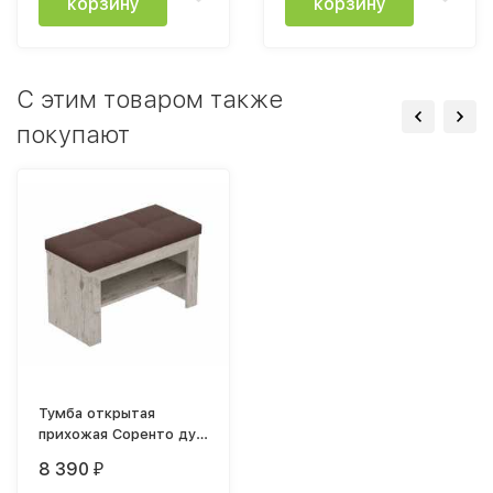
корзину
корзину
C этим товаром также
покупают
Тумба открытая
прихожая Соренто дуб
бонифаций
8 390
₽