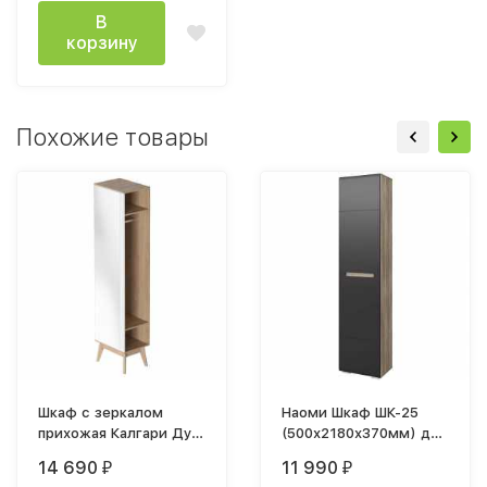
В
корзину
Похожие товары
Шкаф с зеркалом
Наоми Шкаф ШК-25
прихожая Калгари Дуб
(500х2180х370мм) дуб
натуральный светлый /
каньон / мдф графит
14 690
11 990
₽
₽
Белый матовый