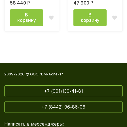
58 440
47 900
₽
₽
текстурный / графит
серый
В
В
корзину
корзину
2009-2026 © ООО "ВМ-Аспект"
+7 (901)130-41-81
+7 (8442) 96-86-06
Написать в мессенджеры: