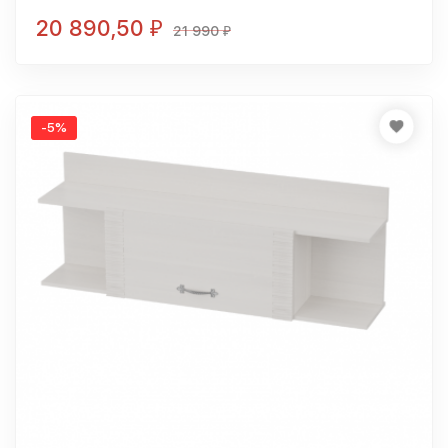
20 890,50
₽
21 990
₽
-5%