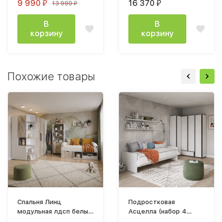
9 990
16 370
13 990
₽
₽
₽
В
В
корзину
корзину
Похожие товары
Спальня Линц
Подростковая
модульная лдсп белый
Асцелла (набор 4
/ дуб юкон вариант 1
предмета) лдсп белый