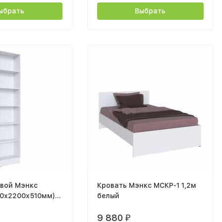
ыбрать
Выбрать
вой Мэнкс
Кровать Мэнкс МСКР-1 1,2м
0х2200х510мм)
белый
9 880
₽