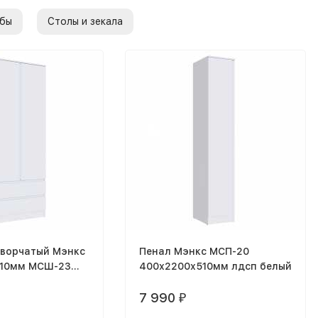
бы
Столы и зекала
творчатый Мэнкс
Пенал Мэнкс МСП-20
510мм МСШ-23
400х2200х510мм лдсп белый
7 990
₽