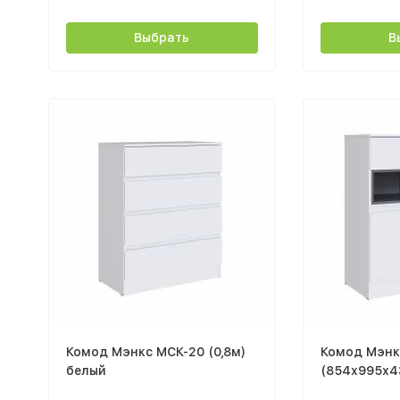
Выбрать
В
Комод Мэнкс МСК-20 (0,8м)
Комод Мэнк
белый
(854х995х4
графит сер