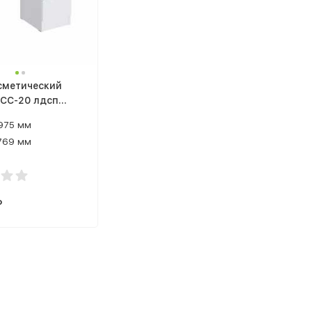
сметический
СС-20 лдсп
екстурный
975 мм
769 мм
510 мм
₽