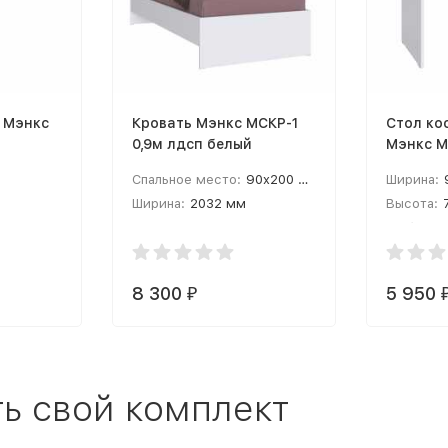
 Мэнкс
Кровать Мэнкс МСКР-1
Стол ко
0,9м лдсп белый
Мэнкс М
белый т
Спальное место:
90x200 см
Ширина:
Ширина:
2032 мм
Высота:
Высота:
800 мм
Глубина:
8 300
5 950
₽
ь свой комплект