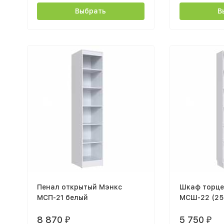
Выбрать
В
Пенал открытый Мэнкс
Шкаф торце
МСП-21 белый
МСШ-22 (25
белый
8 870
5 750
₽
₽