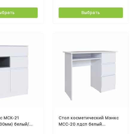
ыбрать
Выбрать
с МСК-21
Стол косметический Мэнкс
30мм) белый/
МСС-20 лдсп белый
ый
текстурный