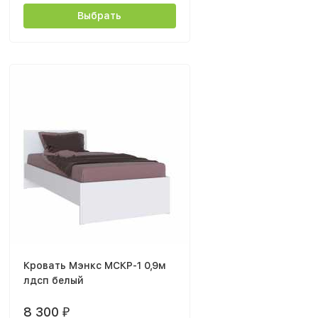
Выбрать
Кровать Мэнкс МСКР-1 0,9м
лдсп белый
8 300
₽