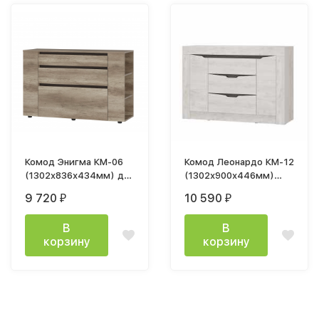
Комод Энигма КМ-06
Комод Леонардо КМ-12
(1302x836х434мм) дуб
(1302х900х446мм)
каньон / венге
бетон пайн светлый,
9 720
10 590
₽
₽
графит / бетон пайн
светлый
В
В
корзину
корзину