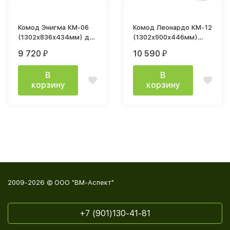
Комод Энигма КМ-06
Комод Леонардо КМ-12
(1302x836х434мм) дуб
(1302х900х446мм)
каньон / венге
бетон пайн светлый,
9 720
10 590
₽
₽
графит / бетон пайн
светлый
В
В
корзину
корзину
2009-2026 © ООО "ВМ-Аспект"
+7 (901)130-41-81