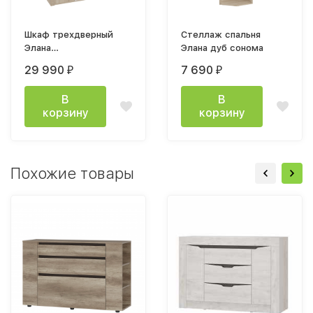
Шкаф трехдверный
Стеллаж спальня
Элана
Элана дуб сонома
1430х2185х645мм дуб
29 990
7 690
₽
₽
сонома
В
В
корзину
корзину
Похожие товары