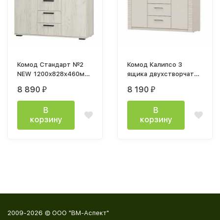
Комод Стандарт №2
Комод Калипсо 3
NEW 1200х828х460мм
ящика двухстворчатый
дуб крафт белый
1,3м лдсп меландж
8 890
8 190
₽
₽
В
В
корзину
корзину
2009-2026 © ООО "ВМ-Аспект"