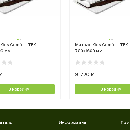
Kids Comfort TFK
Матрас Kids Comfort TFK
00 мм
700x1600 мм
8 720
₽
₽
В корзину
В корзину
аталог
Информация
Пом