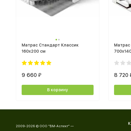
Матрас Стандарт Классик
Матрас 
160x200 см
700x14
9 660
8 720
₽
В корзину
К
2009-2026 © ООО "ВМ-Аспект" —