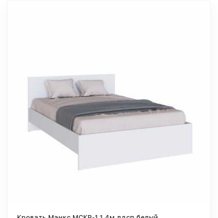
Кровать Мэнкс МСКР-1 1,4м лдсп белый