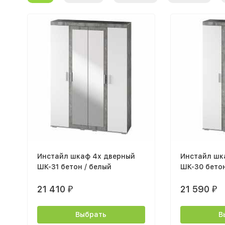
Инстайл шкаф 4х дверный
Инстайл шк
ШК-31 бетон / белый
ШК-30 бетон
21 410
21 590
₽
₽
Выбрать
В