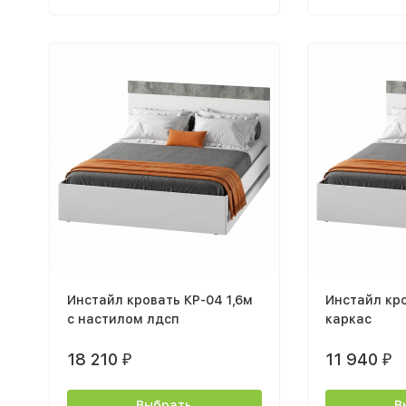
Инстайл кровать КР-04 1,6м
Инстайл кр
с настилом лдсп
каркас
18 210
11 940
₽
₽
Выбрать
В