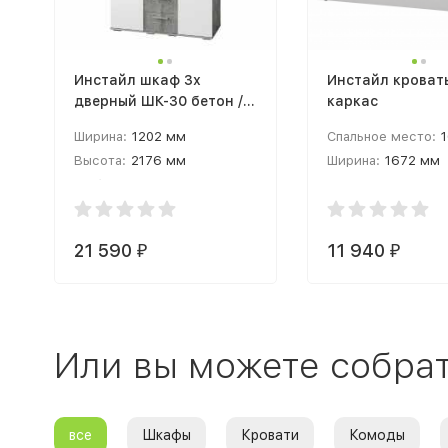
Инстайл шкаф 3х
Инстайл кроват
дверный ШК-30 бетон /
каркас
белый
Ширина:
1202 мм
Спальное место:
1
Высота:
2176 мм
Ширина:
1672 мм
Глубина:
510 мм
Высота:
1000 мм
21 590
11 940
₽
₽
Или вы можете собрат
все
Шкафы
Кровати
Комоды