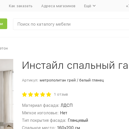
т
Как заказать
Адреса магазинов
Ещё
+
ли
етон
Инстайл спальный га
Артикул:
метрополитан грей / белый глянец
1 отзыв
Материал фасада:
ЛДСП
Мягкое изголовье:
Нет
Тип покрытия фасада:
Глянцевый
Спальное место:
160x200 см