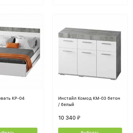
овать КР-04
Инстайл Комод КМ-03 бетон
/ белый
10 340
₽
ыбрать
Выбрать