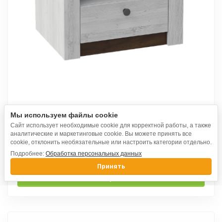
Тумба с ящиком Даллас дуб винтерберг /
Мы используем файлы cookie
таксония
Сайт использует необходимые cookie для корректной работы, а также
аналитические и маркетинговые cookie. Вы можете принять все
cookie, отклонить необязательные или настроить категории отдельно.
3 990
₽
Подробнее:
Обработка персональных данных
Принять
Выбрать