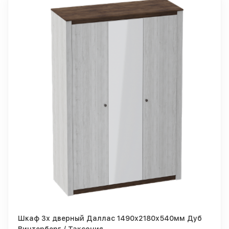
Шкаф 3х дверный Даллас 1490х2180х540мм Дуб
Винтерберг / Таксония