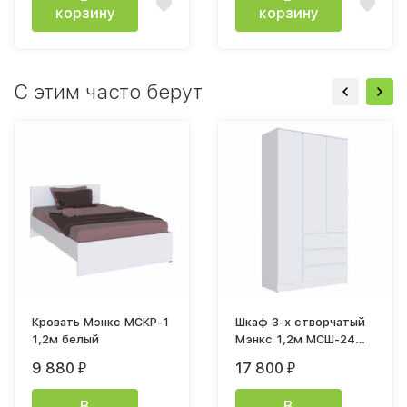
корзину
корзину
С этим часто берут
Кровать Мэнкс МСКР-1
Шкаф 3-х створчатый
1,2м белый
Мэнкс 1,2м МСШ-24
лдсп белый
9 880
17 800
₽
₽
В
В