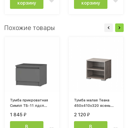
корзину
корзину
Похожие товары
Тумба прикроватная
Тумба малая Теана
Симпл ТБ-11 лдсп
450x410x320 ясень
графит
анкор темный
1 845
2 120
₽
₽
В
В