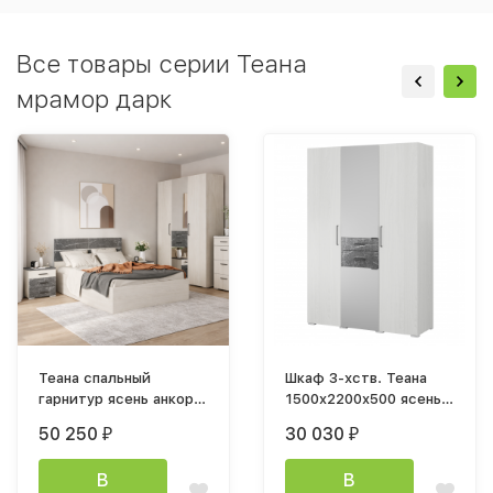
Все товары серии Теана
мрамор дарк
Теана спальный
Шкаф 3-хств. Теана
гарнитур ясень анкор
1500x2200x500 ясень
светлый / мдф мрамор
анкор светлый / МДФ
50 250
30 030
₽
₽
дарк
мрамор дарк
В
В