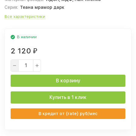
Серия:
Теана мрамор дарк
Все характеристики
В наличии
2 120
₽
В корзину
Купить в 1 клик
В кредит от {rate} руб/мес