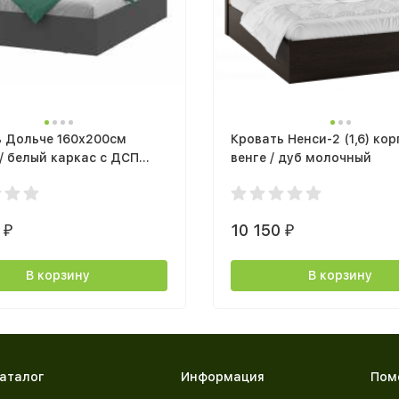
ь Дольче 160х200см
Кровать Ненси-2 (1,6) кор
/ белый каркас с ДСП
венге / дуб молочный
ом
0
10 150
₽
₽
В корзину
В корзину
аталог
Информация
Пом