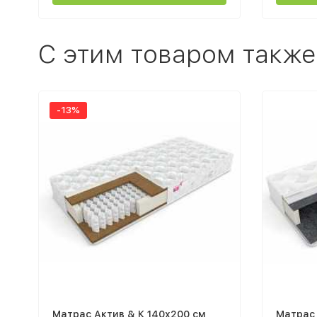
C этим товаром также
-13%
Матрас Актив & К 140х200 см
Матрас 