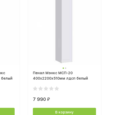
нкс
Пенал Мэнкс МСП-20
 белый
400х2200х510мм лдсп белый
7 990
₽
В корзину