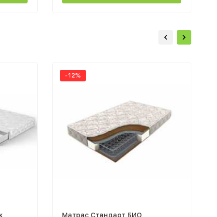
-12%
к
Матрас Стандарт БИО