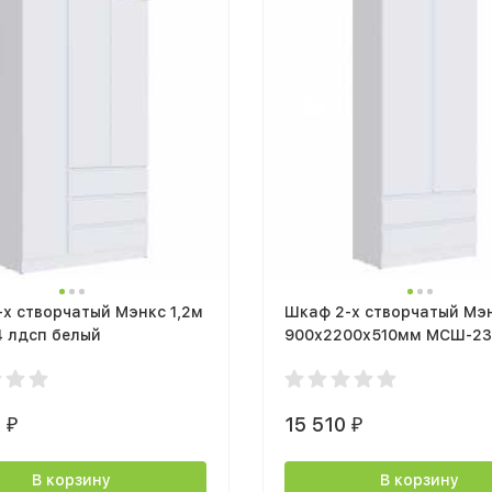
х створчатый Мэнкс 1,2м
Шкаф 2-х створчатый Мэ
 лдсп белый
900х2200х510мм МСШ-23
0
15 510
₽
₽
В корзину
В корзину