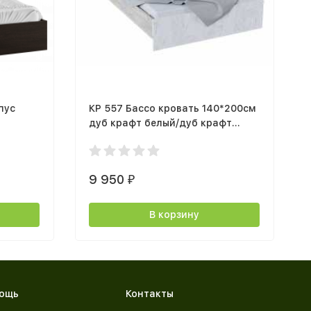
пус
КР 557 Бассо кровать 140*200см
дуб крафт белый/дуб крафт
серый
9 950
₽
В корзину
ощь
Контакты