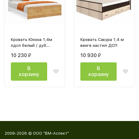
Кровать Юнона 1,4м
Кровать Сакура 1,4 м
лдсп белый / дуб
венге настил ДСП
крафт
10 230
10 930
₽
₽
В
В
корзину
корзину
2009-2026 © ООО "ВМ-Аспект"