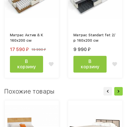
Матрас Актив & К
Матрас Standart fet 2/
160х200 см
р 160х200 см
17 590
9 990
19 990
₽
₽
₽
В
В
корзину
корзину
Похожие товары