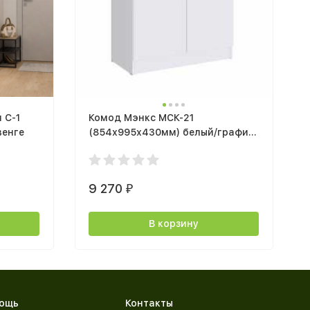
 С-1
Комод Мэнкс МСК-21
венге
(854х995х430мм) белый/графит
серый
9 270
₽
В корзину
ощь
Контакты