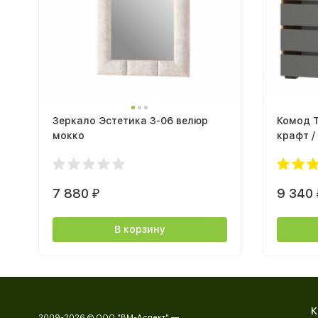
Зеркало Эстетика З-06 велюр
Комод Т
мокко
крафт /
7 880
9 340
₽
В корзину
К
2009-2026 © ООО "ВМ-Аспект" —