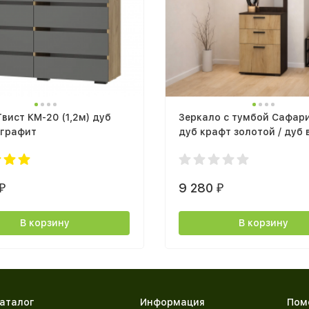
вист КМ-20 (1,2м) дуб
Зеркало с тумбой Сафари
 графит
дуб крафт золотой / дуб 
9 280
₽
₽
В корзину
В корзину
аталог
Информация
Пом