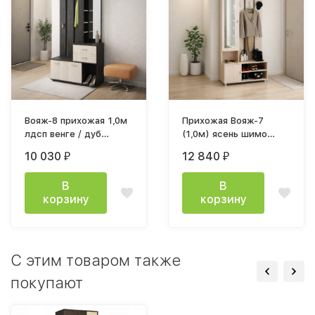
Вояж-8 прихожая 1,0м
Прихожая Вояж-7
лдсп венге / дуб
(1,0м) ясень шимо
молочный
светлый
10 030
12 840
₽
₽
В
В
корзину
корзину
C этим товаром также
покупают