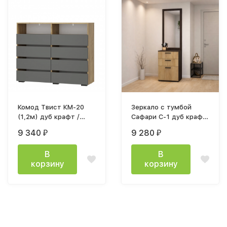
Комод Твист КМ-20
Зеркало с тумбой
(1,2м) дуб крафт /
Сафари С-1 дуб крафт
графит
золотой / дуб венге
9 340
9 280
₽
₽
В
В
корзину
корзину