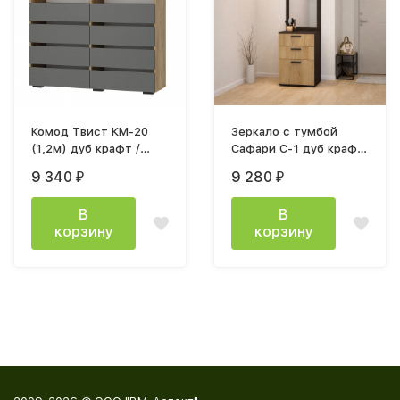
Комод Твист КМ-20
Зеркало с тумбой
(1,2м) дуб крафт /
Сафари С-1 дуб крафт
графит
золотой / дуб венге
9 340
9 280
₽
₽
В
В
корзину
корзину