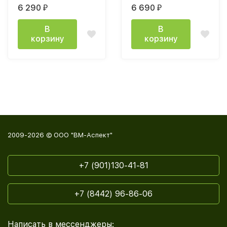
каньон, венге / дуб
(400х2200х400мм)
6 290
6 690
₽
₽
каньон
лдсп белый
В
В
корзину
корзину
2009-2026 © ООО "ВМ-Аспект"
+7 (901)130-41-81
+7 (8442) 96-86-06
Написать в мессенджеры: