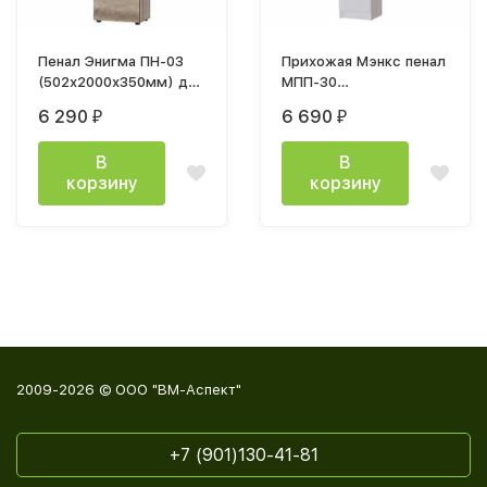
Пенал Энигма ПН-03
Прихожая Мэнкс пенал
(502х2000х350мм) дуб
МПП-30
каньон, венге / дуб
(400х2200х400мм)
6 290
6 690
₽
₽
каньон
лдсп белый
В
В
корзину
корзину
2009-2026 © ООО "ВМ-Аспект"
+7 (901)130-41-81