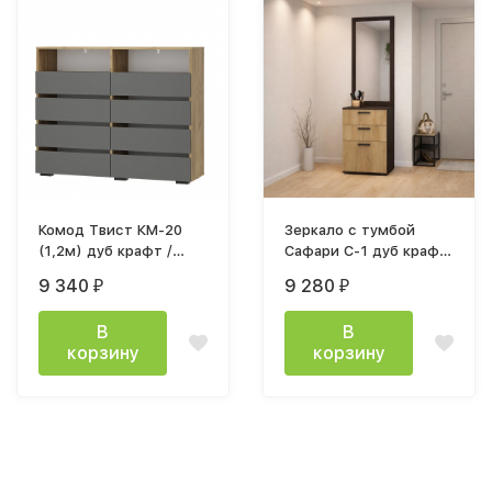
Комод Твист КМ-20
Зеркало с тумбой
(1,2м) дуб крафт /
Сафари С-1 дуб крафт
графит
золотой / дуб венге
9 340
9 280
₽
₽
В
В
корзину
корзину