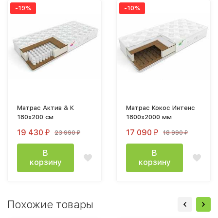
-19%
-10%
Матрас Актив & К
Матрас Кокос Интенс
180х200 cм
1800х2000 мм
19 430
17 090
23 990
18 990
₽
₽
₽
₽
В
В
корзину
корзину
Похожие товары