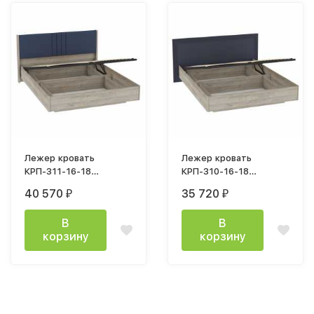
Лежер кровать
Лежер кровать
КРП-311-16-18
КРП-310-16-18
(180х200см) дуб
(180х200см) дуб
40 570
35 720
₽
₽
серый / ткань Missoni
серый / холст
14
сапфировый
В
В
корзину
корзину