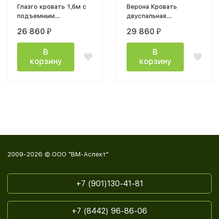
Глазго кровать 1,6м с
Верона Кровать
подъемным
двуспальная
механизмом
160*200см с
26 860
29 860
₽
₽
подъемным
механизмом
В
В
корзину
корзину
2009-2026 © ООО "ВМ-Аспект"
+7 (901)130-41-81
+7 (8442) 96-86-06