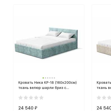
Кровать Ника КР-18 (160х200см)
Кровать
ткань велюр шарли бриз с
ткань 
подъемным механизмом
механи
24 540
24 54
₽