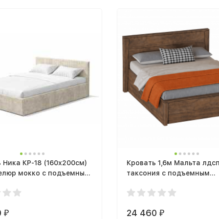
 Ника КР-18 (160х200см)
Кровать 1,6м Мальта лдсп
велюр мокко с подъемным
таксония с подъемным
змом
механизмом
0
24 460
₽
₽