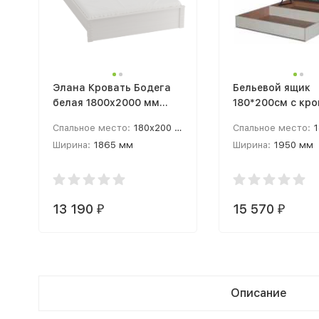
Элана Кровать Бодега
Бельевой ящик
белая 1800x2000 мм
180*200см с кр
каркас (180 /200 см)
основанием и
Спальное место:
180x200 см
Спальное место:
1
подъемным мех
Ширина:
1865 мм
Ширина:
1950 мм
(140/200 см)
Высота:
935 мм
Высота:
200 мм
13 190
15 570
₽
₽
Описание