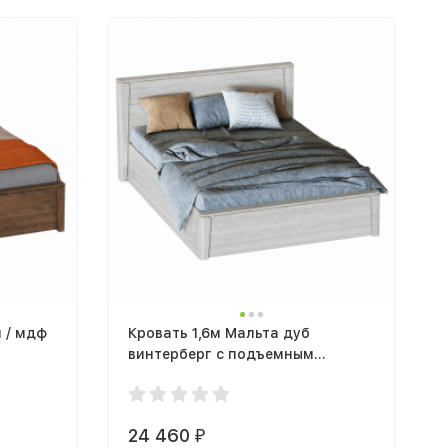
 / мдф
Кровать 1,6м Мальта дуб
винтерберг с подъемным
механизмом
24 460
₽