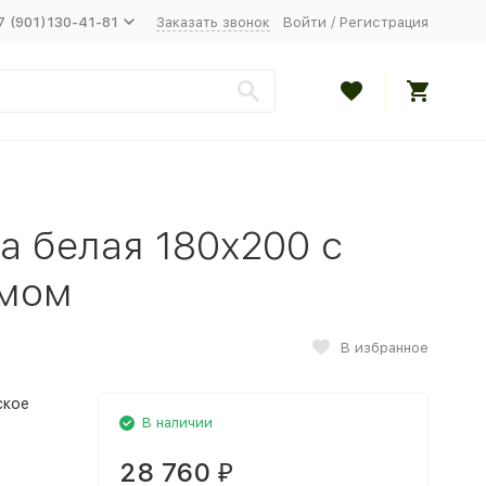
7 (901)130-41-81
Заказать звонок
Войти
/
Регистрация
м
а белая 180x200 с
змом
В избранное
ское
В наличии
28 760
₽