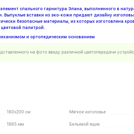
 элемент спального гарнитура Элана, выполненного в натур
 Выпуклые вставки из эко-кожи придают дизайну изголовья
гически безопасные материалы, из которых изготовлена кров
 цветовой палитрой.
механизмом и ортопедическим основанием
едставленного на фото ввиду различной цветопередачи устрой
180x200 см
Мягкое изголовье
1865 мм
Бельевой ящик