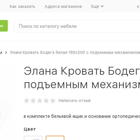
т
Как заказать
Адреса магазинов
Ещё
+
ли
м
Элана Кровать Бодега белая 180x200 с подъемным механизмо
Элана Кровать Бодег
подъемным механи
Написать отзыв
в комплекте бельевой ящик и основание ортопедиче
Цвет