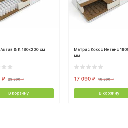
Актив & К 180х200 cм
Матрас Кокос Интенс 180
мм
0
17 090
₽
₽
23 990
18 990
₽
₽
В корзину
В корзину