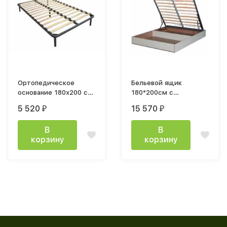
Ортопедическое
Бельевой ящик
основание 180х200 см
180*200см с
на ножках
кроватным основанием
5 520
15 570
₽
₽
и подъемным
механизмом
В
В
корзину
корзину