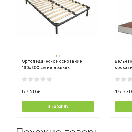
Ортопедическое основание
Бельево
180х200 см на ножках
кроват
подъем
5 520
15 57
₽
В корзину