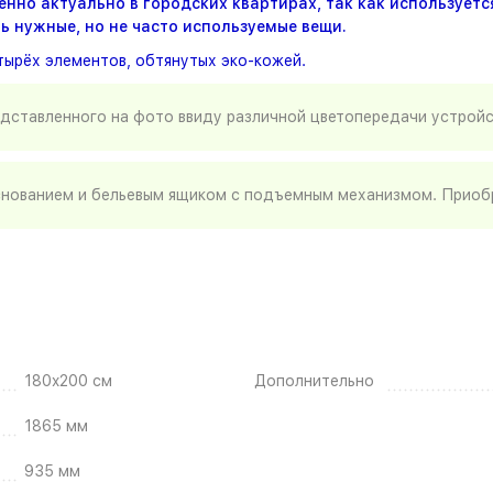
нно актуально в городских квартирах, так как используетс
ь нужные, но не часто используемые вещи.
тырёх элементов, обтянутых эко-кожей.
едставленного на фото ввиду различной цветопередачи устрой
нованием и бельевым ящиком с подъемным механизмом. Приобр
180x200 см
Дополнительно
1865 мм
935 мм