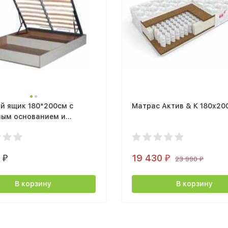
й ящик 180*200см с
Матрас Актив & К 180х20
ным основанием и
ным механизмом
0
19 430
₽
₽
23 990
₽
В корзину
В корзину