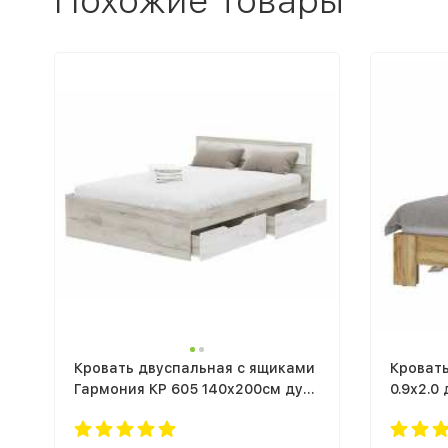
Похожие товары
Кровать двуспальная с ящиками
Кровать
Гармония КР 605 140x200см дуб
0.9х2.0
крафт белый / дуб крафт серый 1
белый