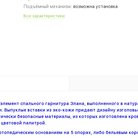
Подъёмный механизм:
возможна установка
Все характеристики
 элемент спального гарнитура Элана, выполненного в нату
 Выпуклые вставки из эко-кожи придают дизайну изголовья
гически безопасные материалы, из которых изготовлена кров
 цветовой палитрой.
ртопедическим основанием на 5 опорах, либо бельевым ко