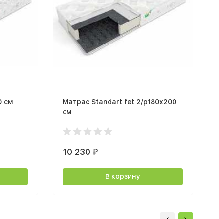
0 cм
Матрас Standart fet 2/р180х200
см
10 230
₽
В корзину